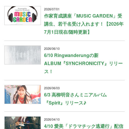
2026/07/01
作家育成講座「MUSiC GARDEN」受
講生、若干名受け入れます！【2026年
7月1日現在/随時更新】
2026/06/10
6/10 Ringwanderungの新
ALBUM『SYNCHRONICITY』リリー
ス！
2026/06/03
6/3 高柳明音さんミニアルバム
『Spirit』リリース♪
2026/04/10
4/10 愛美「ドラマチック逃避行」配信