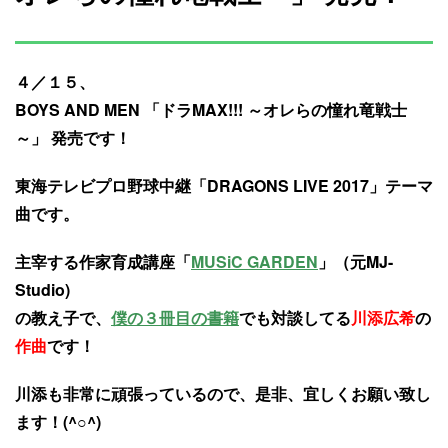
４／１５、
BOYS AND MEN 「ドラMAX!!! ～オレらの憧れ竜戦士
～」 発売です！
東海テレビプロ野球中継「DRAGONS LIVE 2017」テーマ
曲です。
主宰する作家育成講座「
MUSiC GARDEN
」（元MJ-
Studio)
の教え子で、
僕の３冊目の書籍
でも対談してる
川添広希
の
作曲
です！
川添も非常に頑張っているので、是非、宜しくお願い致し
ます！(^○^)