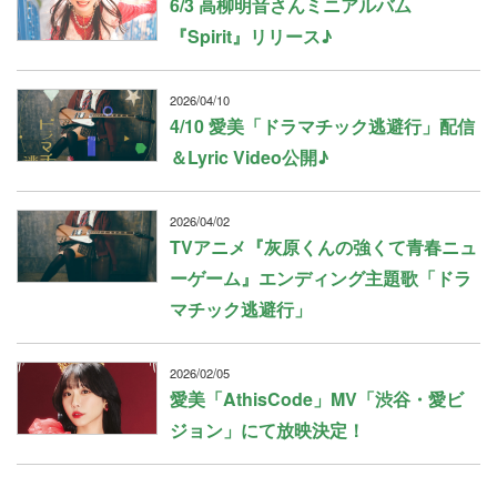
6/3 高柳明音さんミニアルバム
『Spirit』リリース♪
2026/04/10
4/10 愛美「ドラマチック逃避行」配信
＆Lyric Video公開♪
2026/04/02
TVアニメ『灰原くんの強くて青春ニュ
ーゲーム』エンディング主題歌「ドラ
マチック逃避行」
2026/02/05
愛美「AthisCode」MV「渋谷・愛ビ
ジョン」にて放映決定！