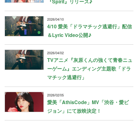
『Spirit』リリース♪
2026/04/10
4/10 愛美「ドラマチック逃避行」配信
＆Lyric Video公開♪
2026/04/02
TVアニメ『灰原くんの強くて青春ニュ
ーゲーム』エンディング主題歌「ドラ
マチック逃避行」
2026/02/05
愛美「AthisCode」MV「渋谷・愛ビ
ジョン」にて放映決定！