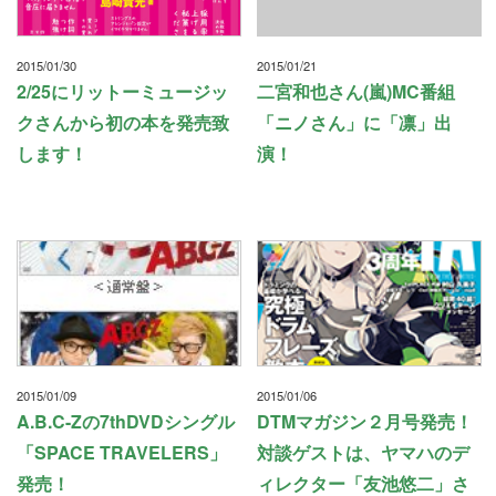
2015/01/30
2015/01/21
2/25にリットーミュージッ
二宮和也さん(嵐)MC番組
クさんから初の本を発売致
「ニノさん」に「凛」出
します！
演！
2015/01/09
2015/01/06
A.B.C-Zの7thDVDシングル
DTMマガジン２月号発売！
「SPACE TRAVELERS」
対談ゲストは、ヤマハのデ
発売！
ィレクター「友池悠二」さ