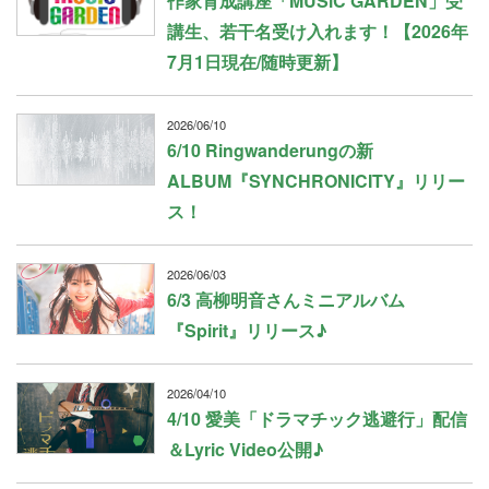
作家育成講座「MUSiC GARDEN」受
講生、若干名受け入れます！【2026年
7月1日現在/随時更新】
2026/06/10
6/10 Ringwanderungの新
ALBUM『SYNCHRONICITY』リリー
ス！
2026/06/03
6/3 高柳明音さんミニアルバム
『Spirit』リリース♪
2026/04/10
4/10 愛美「ドラマチック逃避行」配信
＆Lyric Video公開♪