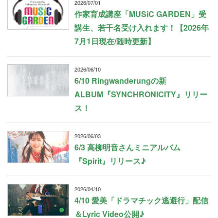
2026/07/01
作家育成講座「MUSiC GARDEN」受
講生、若干名受け入れます！【2026年
7月1日現在/随時更新】
2026/06/10
6/10 Ringwanderungの新
ALBUM『SYNCHRONICITY』リリー
ス！
2026/06/03
6/3 高柳明音さんミニアルバム
『Spirit』リリース♪
2026/04/10
4/10 愛美「ドラマチック逃避行」配信
＆Lyric Video公開♪