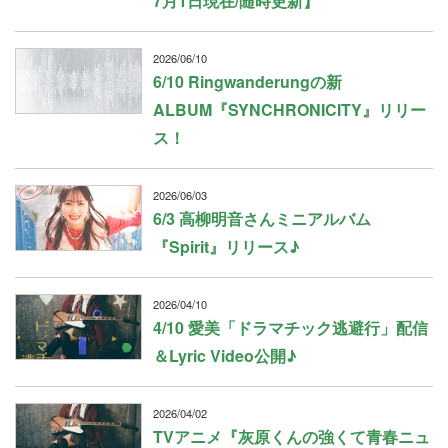
7月1日現在/随時更新】
2026/06/10
6/10 Ringwanderungの新
ALBUM『SYNCHRONICITY』リリー
ス！
2026/06/03
6/3 高柳明音さんミニアルバム
『Spirit』リリース♪
2026/04/10
4/10 愛美「ドラマチック逃避行」配信
＆Lyric Video公開♪
2026/04/02
TVアニメ『灰原くんの強くて青春ニュ