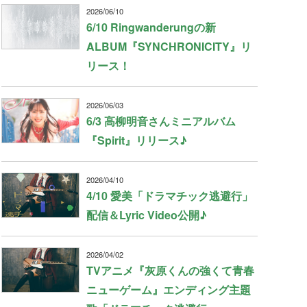
2026/06/10
6/10 Ringwanderungの新
ALBUM『SYNCHRONICITY』リ
リース！
2026/06/03
6/3 高柳明音さんミニアルバム
『Spirit』リリース♪
2026/04/10
4/10 愛美「ドラマチック逃避行」
配信＆Lyric Video公開♪
2026/04/02
TVアニメ『灰原くんの強くて青春
ニューゲーム』エンディング主題