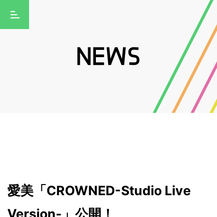
愛美「CROWNED-Studio Live
Version-」公開！