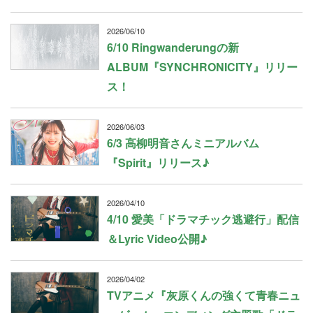
2026/06/10
6/10 Ringwanderungの新
ALBUM『SYNCHRONICITY』リリー
ス！
2026/06/03
6/3 高柳明音さんミニアルバム
『Spirit』リリース♪
2026/04/10
4/10 愛美「ドラマチック逃避行」配信
＆Lyric Video公開♪
2026/04/02
TVアニメ『灰原くんの強くて青春ニュ