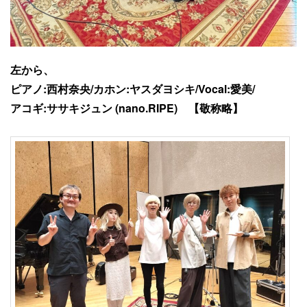
左から、
ピアノ:西村奈央/カホン:ヤスダヨシキ/Vocal:愛美/
アコギ:ササキジュン (nano.RIPE) 【敬称略】