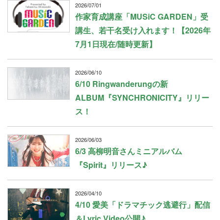
2026/07/01
作家育成講座「MUSiC GARDEN」受
講生、若干名受け入れます！【2026年
7月1日現在/随時更新】
2026/06/10
6/10 Ringwanderungの新
ALBUM『SYNCHRONICITY』リリー
ス！
2026/06/03
6/3 高柳明音さんミニアルバム
『Spirit』リリース♪
2026/04/10
4/10 愛美「ドラマチック逃避行」配信
＆Lyric Video公開♪