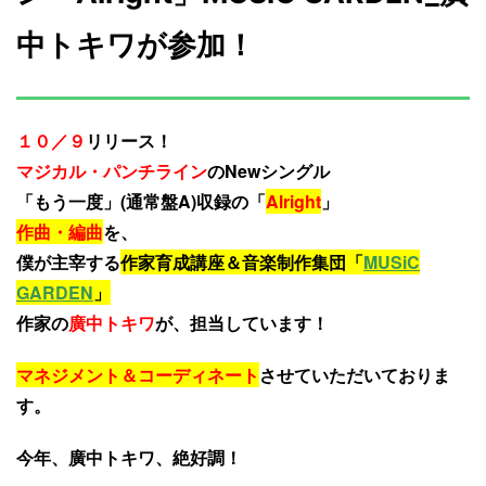
中トキワが参加！
１０／９
リリース！
マジカル・パンチライン
のNewシングル
「もう一度」(通常盤A)収録の「
Alright
」
作曲・編曲
を、
僕が主宰する
作家育成講座＆音楽制作集団「
MUSiC
GARDEN
」
作家の
廣中トキワ
が、担当しています！
マネジメント＆コーディネート
させていただいておりま
す。
今年、廣中トキワ、絶好調！