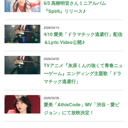
6/3 高柳明音さんミニアルバム
『Spirit』リリース♪
2026/04/10
4/10 愛美「ドラマチック逃避行」配信
＆Lyric Video公開♪
2026/04/02
TVアニメ『灰原くんの強くて青春ニュ
ーゲーム』エンディング主題歌「ドラ
マチック逃避行」
2026/02/05
愛美「AthisCode」MV「渋谷・愛ビ
ジョン」にて放映決定！