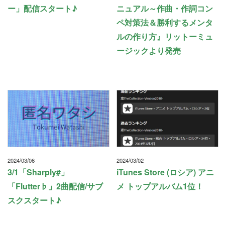
ー」配信スタート♪
ニュアル～作曲・作詞コン
ペ対策法＆勝利するメンタ
ルの作り方』リットーミュ
ージックより発売
2024/03/06
2024/03/02
3/1「Sharply#」
iTunes Store (ロシア) アニ
「Flutter♭」2曲配信/サブ
メ トップアルバム1位！
スクスタート♪