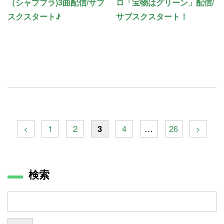
（シャプフラ)3曲配信/サブ
ロ「宝物はグリーン」配信/
スクスタート♪
サブスクスタート！
<
1
2
3
4
…
26
>
検索